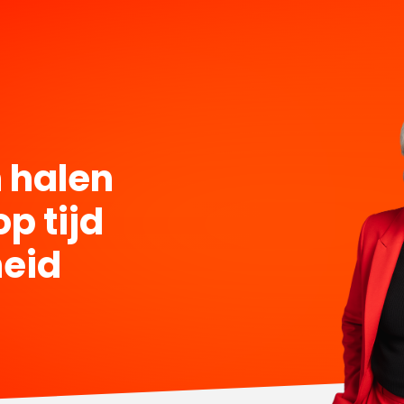
n halen
p tijd
heid