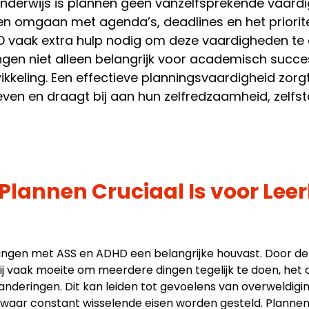
onderwijs is plannen geen vanzelfsprekende vaard
leren omgaan met agenda’s, deadlines en het priori
D vaak extra hulp nodig om deze vaardigheden te o
ingen niet alleen belangrijk voor academisch succ
ikkeling. Een effectieve planningsvaardigheid zorgt
 leven en draagt bij aan hun zelfredzaamheid, zelfs
lannen Cruciaal Is voor Leer
lingen met ASS en ADHD een belangrijke houvast. Door d
ij vaak moeite om meerdere dingen tegelijk te doen, het 
anderingen. Dit kan leiden tot gevoelens van overweldigin
 waar constant wisselende eisen worden gesteld. Plannen