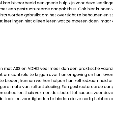
l kan bijvoorbeeld een goede hulp zijn voor deze leerling
et een gestructureerde aanpak thuis. Ook hier kunnen vi
ists worden gebruikt om het overzicht te behouden en s
 leerlingen niet alleen leren wat ze moeten doen, maar o
gen met ASS en ADHD veel meer dan een praktische vaardig
t om controle te krijgen over hun omgeving en hun leven.
te bieden, kunnen we hen helpen hun zelfredzaamheid en 
 hogere mate van zelfontplooiing. Een gestructureerde aan
school en thuis vormen de sleutel tot succes voor deze l
e tools en vaardigheden te bieden die ze nodig hebben o