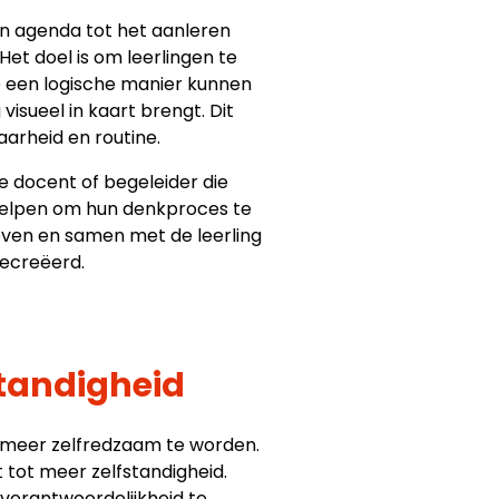
en agenda tot het aanleren
et doel is om leerlingen te
p een logische manier kunnen
isueel in kaart brengt. Dit
arheid en routine.
e docent of begeleider die
helpen om hun denkproces te
geven en samen met de leerling
gecreëerd.
tandigheid
n meer zelfredzaam te worden.
 tot meer zelfstandigheid.
 verantwoordelijkheid te