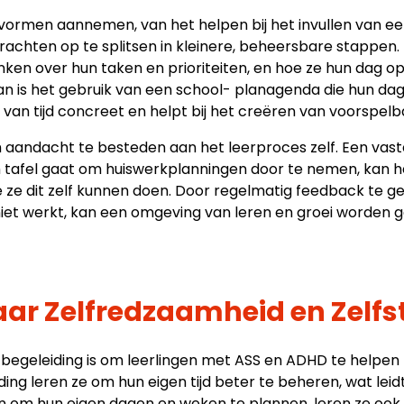
 vormen aannemen, van het helpen bij het invullen van e
chten op te splitsen in kleinere, beheersbare stappen. H
nken over hun taken en prioriteiten, en hoe ze hun dag o
an is het gebruik van een school- planagenda die hun dag v
an tijd concreet en helpt bij het creëren van voorspelba
m aandacht te besteden aan het leerproces zelf. Een vast
m tafel gaat om huiswerkplanningen door te nemen, kan 
e ze dit zelf kunnen doen. Door regelmatig feedback te 
niet werkt, kan een omgeving van leren en groei worden 
ar Zelfredzaamheid en Zelfs
ze begeleiding is om leerlingen met ASS en ADHD te helpe
ng leren ze om hun eigen tijd beter te beheren, wat leidt
ijn om hun eigen dagen en weken te plannen, leren ze ook