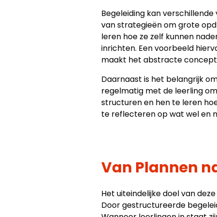
Begeleiding kan verschillende
van strategieën om grote opdra
leren hoe ze zelf kunnen nade
inrichten. Een voorbeeld hierv
maakt het abstracte concept v
Daarnaast is het belangrijk o
regelmatig met de leerling o
structuren en hen te leren ho
te reflecteren op wat wel en 
Van Plannen na
Het uiteindelijke doel van de
Door gestructureerde begeleidi
Wanneer leerlingen in staat z